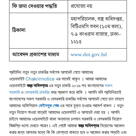
ফি জমা দেওয়ার পদ্ধতি
প্রযোজ্য নয়
মহাপরিচালক, বস্ত্র অধিদপ্তর,
বিটিএমসি ভবন (১০ম তলা),
ঠিকানা
৭-৯ কাওরান বাজার, ঢাকা–
১২১৫
আবেদন প্রকাশের মাধ্যম
www.dot.gov.bd
প্রতিদিন নতুন নতুন চাকরির সর্বশেষ আপডেট পেতে আমাদের
ওয়েবসাইট
Chakrirnotice
এর সাথেই থাকুন । আমরা আমাদের
ওয়েবসাইটে
বস্ত্র অধিদপ্তর
এর নতুন চাকরি ২০২৬ সহ বাংলাদেশের
সকল
সরকারি
ও
বেসরকারি চাকরির
খবর প্রকাশ করে থাকি । আপনি যদি প্রতিনিয়তই
বাংলাদেশের সকল সরকারি ও বেসরকারি চাকরির সর্বশেষ আপডেট পেতে চান তাহলে
আমাদের অফিশিয়াল
ফেইসবুক পেজ
এর সাথে যুক্ত হওয়ার পরামর্শ থাকল । নতুন
নতুন নিয়োগ পাওয়া মাত্রই আমাদের ওয়েবসাইট এ আপডেট দেয়া হয় । আপনি
চাইলে আমাদের ওয়েবসাইটে থাকা অন্যান্য চলমান সরকারি ও বেসরকারি নিয়োগ
বিজ্ঞপ্তি গুলো দেখতে পারেন। এই পোষ্টে আমারা
বস্ত্র অধিদপ্তর
নিয়োগের আবেদন
করার জন্য আপনার মধ্যে কি কি যোগ্যতা থাকতে হবে ও আবেদন করার পদ্ধতি এবং