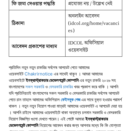
ফি জমা দেওয়ার পদ্ধতি
প্রযোজ্য নয় / উল্লেখ নেই
অনলাইন আবেদন
ঠিকানা
(idcol.org/home/vacanci
es)
IDCOL অফিসিয়াল
আবেদন প্রকাশের মাধ্যম
ওয়েবসাইট
প্রতিদিন নতুন নতুন চাকরির সর্বশেষ আপডেট পেতে আমাদের
ওয়েবসাইট
Chakrirnotice
এর সাথেই থাকুন । আমরা আমাদের
ওয়েবসাইটে
ইনফ্রাস্ট্রাকচার ডেভেলপমেন্ট কোম্পানি
এর নতুন চাকরি ২০২৬ সহ
বাংলাদেশের
সকল সরকারি
ও
বেসরকারি চাকরির
খবর প্রকাশ করে থাকি । আপনি
যদি প্রতিনিয়তই বাংলাদেশের সকল সরকারি ও বেসরকারি চাকরির সর্বশেষ আপডেট
পেতে চান তাহলে আমাদের অফিশিয়াল
ফেইসবুক পেজ
এর সাথে যুক্ত হওয়ার পরামর্শ
থাকল । নতুন নতুন নিয়োগ পাওয়া মাত্রই আমাদের ওয়েবসাইট এ আপডেট দেয়া হয়
। আপনি চাইলে আমাদের ওয়েবসাইটে থাকা অন্যান্য চলমান সরকারি ও বেসরকারি
নিয়োগ বিজ্ঞপ্তি গুলো দেখতে পারেন। এই পোষ্টে আমারা
ইনফ্রাস্ট্রাকচার
ডেভেলপমেন্ট কোম্পানি
নিয়োগের আবেদন করার জন্য আপনার মধ্যে কি কি যোগ্যতা