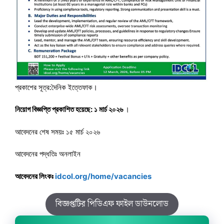
প্রকাশের সূত্র:দৈনিক ইত্তেফাক।
নিয়োগ বিজ্ঞপ্তি প্রকাশিত হয়েছে: ১ মার্চ ২০২৬
।
আবেদনের শেষ সময়ঃ ১৫ মার্চ ২০২৬
আবেদনের পদ্ধতিঃ অনলাইন
আবেদনের লিংকঃ
idcol.org/home/vacancies
বিজ্ঞপ্তটির পিডিএফ ফাইল ডাউনলোড