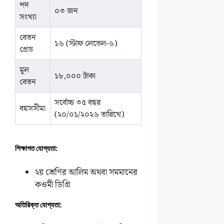
পদ
০৩ জন
সংখ্যা
বেতন
১৬ (স্টাফ লেভেল-৬)
গ্রেড
মূল
১৮,০০০ টাকা
বেতন
সর্বোচ্চ ৩৫ বছর
বয়সসীমা
(২০/০১/২০২৬ তারিখে)
শিক্ষাগত যোগ্যতা:
২য় শ্রেণির আলিম অথবা সমমানের
কওমী ডিগ্রি
অতিরিক্ত যোগ্যতা: