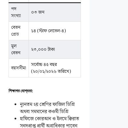
পদ
০৩ জন
সংখ্যা
বেতন
১৪ (স্টাফ লেভেল-৪)
গ্রেড
মূল
২৩,০০০ টাকা
বেতন
সর্বোচ্চ ৪৫ বছর
বয়সসীমা
(২০/০১/২০২৬ তারিখে)
শিক্ষাগত যোগ্যতা:
ন্যূনতম ২য় শ্রেণির ফাজিল ডিগ্রি
অথবা সমমানের কওমী ডিগ্রি
হাফিজে কোরআন ও ইলমে ক্বিরাত
সনদপ্রাপ্ত প্রার্থী অগ্রাধিকার পাবেন