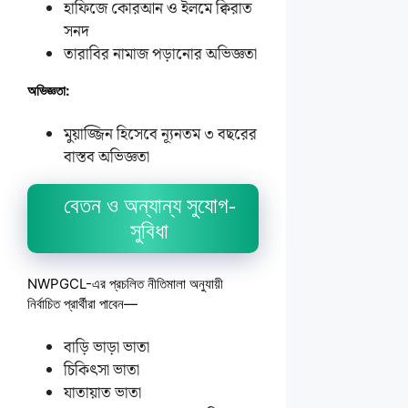
হাফিজে কোরআন ও ইলমে ক্বিরাত
সনদ
তারাবির নামাজ পড়ানোর অভিজ্ঞতা
অভিজ্ঞতা:
মুয়াজ্জিন হিসেবে ন্যূনতম ৩ বছরের
বাস্তব অভিজ্ঞতা
বেতন ও অন্যান্য সুযোগ-
সুবিধা
NWPGCL-এর প্রচলিত নীতিমালা অনুযায়ী
নির্বাচিত প্রার্থীরা পাবেন—
বাড়ি ভাড়া ভাতা
চিকিৎসা ভাতা
যাতায়াত ভাতা