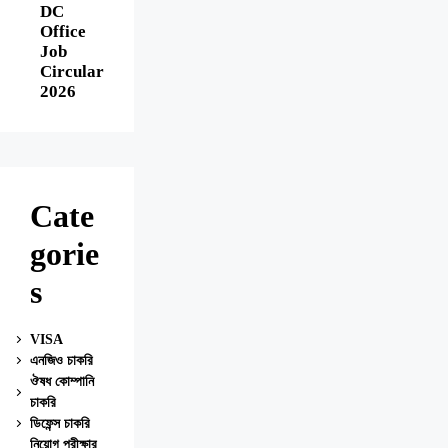
DC
Office
Job
Circular
2026
Cate
gorie
s
VISA
এনজিও চাকরি
ঔষধ কোম্পানি
চাকরি
ডিফেন্স চাকরি
নিয়োগ পরীক্ষার