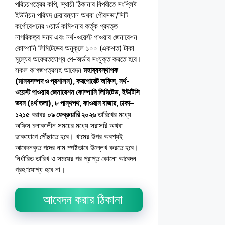
পরিচয়পত্রের কপি, স্থায়ী ঠিকানার বিপরীতে সংশ্লিষ্ট
ইউনিয়ন পরিষদ চেয়ারম্যান অথবা পৌরসভা/সিটি
কর্পোরেশনের ওয়ার্ড কমিশনার কর্তৃক প্রদত্ত
নাগরিকত্ব সনদ এবং নর্থ-ওয়েস্ট পাওয়ার জেনারেশন
কোম্পানি লিমিটেডের অনুকূলে ১০০ (একশত) টাকা
মূল্যের অফেরতযোগ্য পে-অর্ডার সংযুক্ত করতে হবে।
সকল কাগজপত্রসহ আবেদন
মহাব্যবস্থাপক
(মানবসম্পদ ও প্রশাসন), করপোরেট অফিস, নর্থ-
ওয়েস্ট পাওয়ার জেনারেশন কোম্পানি লিমিটেড, ইউটিসি
ভবন (৪র্থ তলা), ৮ পান্থপথ, কাওরান বাজার, ঢাকা–
১২১৫
বরাবর
০৯ ফেব্রুয়ারি ২০২৬
তারিখের মধ্যে
অফিস চলাকালীন সময়ের মধ্যে সরাসরি অথবা
ডাকযোগে পৌঁছাতে হবে। খামের উপর অবশ্যই
আবেদনকৃত পদের নাম স্পষ্টভাবে উল্লেখ করতে হবে।
নির্ধারিত তারিখ ও সময়ের পর প্রাপ্ত কোনো আবেদন
গ্রহণযোগ্য হবে না।
আবেদন করার ঠিকানা