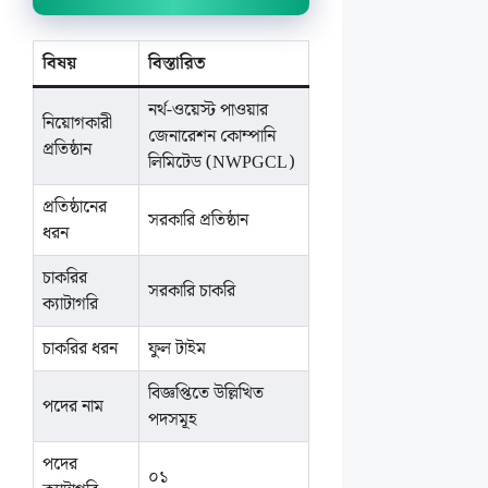
বিষয়
বিস্তারিত
নর্থ-ওয়েস্ট পাওয়ার
নিয়োগকারী
জেনারেশন কোম্পানি
প্রতিষ্ঠান
লিমিটেড (NWPGCL)
প্রতিষ্ঠানের
সরকারি প্রতিষ্ঠান
ধরন
চাকরির
সরকারি চাকরি
ক্যাটাগরি
চাকরির ধরন
ফুল টাইম
বিজ্ঞপ্তিতে উল্লিখিত
পদের নাম
পদসমূহ
পদের
০১