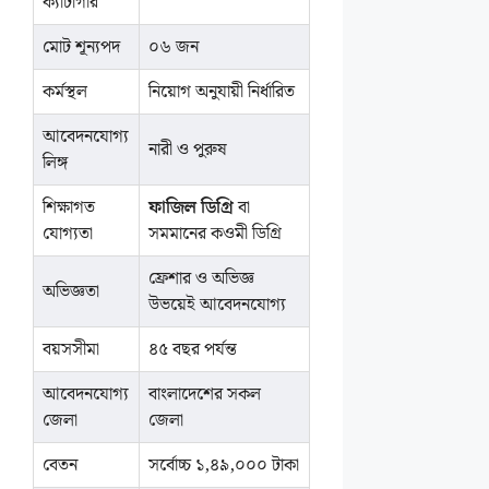
ক্যাটাগরি
মোট শূন্যপদ
০৬ জন
কর্মস্থল
নিয়োগ অনুযায়ী নির্ধারিত
আবেদনযোগ্য
নারী ও পুরুষ
লিঙ্গ
শিক্ষাগত
ফাজিল ডিগ্রি
বা
যোগ্যতা
সমমানের কওমী ডিগ্রি
ফ্রেশার ও অভিজ্ঞ
অভিজ্ঞতা
উভয়েই আবেদনযোগ্য
বয়সসীমা
৪৫ বছর পর্যন্ত
আবেদনযোগ্য
বাংলাদেশের সকল
জেলা
জেলা
বেতন
সর্বোচ্চ ১,৪৯,০০০ টাকা