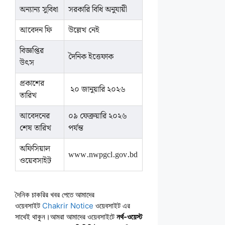
অন্যান্য সুবিধা
সরকারি বিধি অনুযায়ী
আবেদন ফি
উল্লেখ নেই
বিজ্ঞপ্তির
দৈনিক ইত্তেফাক
উৎস
প্রকাশের
২০ জানুয়ারি ২০২৬
তারিখ
আবেদনের
০৯ ফেব্রুয়ারি ২০২৬
শেষ তারিখ
পর্যন্ত
অফিসিয়াল
www.nwpgcl.gov.bd
ওয়েবসাইট
দৈনিক চাকরির খবর পেতে আমাদের
ওয়েবসাইট
Chakrir Notice
ওয়েবসাইট এর
সাথেই থাকুন।আমরা আমাদের ওয়েবসাইটে
নর্থ-ওয়েস্ট