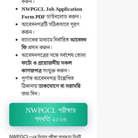
করুন।
NWPGCL Job Application
Form PDF
ডাউনলোড করুন।
আবেদনপত্রটি সঠিকভাবে পূরণ
করুন।
ব্যাংকের মাধ্যমে নির্ধারিত
আবেদন
ফি
প্রদান করুন।
আবেদনপত্রের সঙ্গে সর্বশেষ তোলা
ফটো ও প্রয়োজনীয় সকল
কাগজপত্র
সংযুক্ত করুন।
পূর্ণাঙ্গ আবেদনপত্র উল্লেখিত
ঠিকানায়
ডাকযোগে বা সরাসরি
জমা দিন।
NWPGCL পরীক্ষার
পদ্ধতি ২০২৬
NWPGCL–এর নিয়োগ পরীক্ষা সাধারণত তিনটি