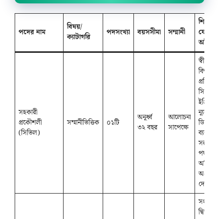
শিক্ষাগ
বিষয়/
পদের নাম
পদসংখ্যা
বয়সসীমা
সম্মানী
যোগ্যত
ক্যাটাগরি
অভিজ্ঞত
স্বীকৃত
বিশ্ববিদ্য
প্রতিষ্ঠা
সিভিল
ইঞ্জিনিয়া
সহকারী
ন্যূনতম 
অনূর্ধ্ব
আলোচনা
প্রকৌশলী
সম্মানীভিত্তিক
০১টি
ডিগ্রি। প্
৩২ বছর
সাপেক্ষে
(সিভিল)
ব্যবস্থা
সরকারি ক
পদ্ধতিতে
অভিজ্ঞ
অগ্রাধি
দেওয়া 
সংশ্লিষ্ট 
দ্বিতীয় 