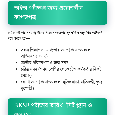
ভাইভা পরীক্ষার জন্য প্রয়োজনীয়
কাগজপত্র
ভাইভা পরীক্ষার সময় প্রার্থীদের নিচের সনদগুলোর
মূল কপি ও সত্যায়িত ফটোকপি
সঙ্গে রাখতে হবে—
সকল শিক্ষাগত যোগ্যতার সনদ (প্রযোজ্য হলে
অভিজ্ঞতার সনদ)
জাতীয় পরিচয়পত্র ও জন্ম সনদ
চরিত্র সনদ (প্রথম শ্রেণির গেজেটেড কর্মকর্তার নিকট
থেকে)
কোটা সনদ (প্রযোজ্য হলে: মুক্তিযোদ্ধা, প্রতিবন্ধী, ক্ষুদ্র
নৃগোষ্ঠী)
BKSP পরীক্ষার তারিখ, সিট প্ল্যান ও
ফলাফল