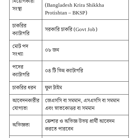
নিয়োগকারী
(Bangladesh Krira Shikkha
সংস্থা
Protishtan – BKSP)
চাকরির
সরকারি চাকরি (Govt Job)
ক্যাটাগরি
মোট পদ
০৮ জন
সংখ্যা
পদের
০৪ টি ভিন্ন ক্যাটাগরি
ক্যাটাগরি
চাকরির ধরন
ফুল টাইম
আবেদনকারীর
জেএসসি বা সমমান, এসএসসি বা সমমান
যোগ্যতা
এবং স্নাতকোত্তর বা সমমান
ফ্রেশার ও অভিজ্ঞ উভয় প্রার্থী আবেদন
অভিজ্ঞতা
করতে পারবেন