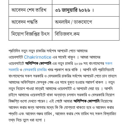
আবেদন শেষ তারিখ
৩১ জানুয়ারি ২০২৬ ।
আবেদন পদ্ধতি
অনলাইন / ডাকযোগে
নিয়োগ বিজ্ঞপ্তির উৎস
বিডিজবস.কম
প্রতিদিন নতুন নতুন চাকরির সর্বশেষ আপডেট পেতে আমাদের
ওয়েবসাইট
Chakrirnotice
এর সাথেই থাকুন । আমরা আমাদের
ওয়েবসাইটে
অলিম্পিক কোম্পানি
এর নতুন চাকরি ২০২৬ সহ বাংলাদেশের
সকল
সরকারি
ও
বেসরকারি চাকরির
খবর প্রকাশ করে থাকি । আপনি যদি প্রতিনিয়তই
বাংলাদেশের সকল সরকারি ও বেসরকারি চাকরির সর্বশেষ আপডেট পেতে চান তাহলে
আমাদের অফিশিয়াল ফেসবুক পেজ এর সাথে যুক্ত হওয়ার পরামর্শ থাকল । নতুন
নতুন নিয়োগ পাওয়া মাত্রই আমাদের ওয়েবসাইট এ আপডেট দেয়া হয় । আপনি
চাইলে আমাদের ওয়েবসাইটে থাকা অন্যান্য চলমান সরকারি ও বেসরকারি নিয়োগ
বিজ্ঞপ্তি গুলো দেখতে পারেন। এই পোষ্টে আমারা
অলিম্পিক কোম্পানি
নিয়োগের
আবেদন করার জন্য আপনার মধ্যে কি কি যোগ্যতা থাকতে হবে ও আবেদন করার
পদ্ধতি এবং আবেদন শুরুর তারিখ , আবেদন করার শেষ তারিখ সহ সকল বিস্তারিত
তথ্য নিচে তুলে ধরা হলো ।