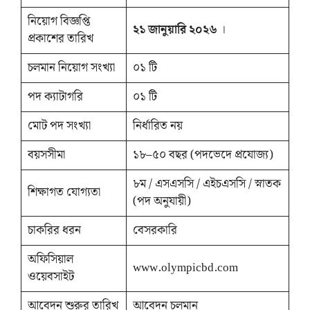
নিয়োগ বিজ্ঞপ্তি
২১ জানুয়ারি ২০২৬
।
প্রকাশের তারিখ
চলমান নিয়োগ সংখ্যা
০১ টি
পদ ক্যাটাগরি
০১ টি
মোট পদ সংখ্যা
নির্ধারিত নয়
বয়সসীমা
১৮–৫০ বছর (পদভেদে প্রযোজ্য)
৮ম / এসএসসি / এইচএসসি / স্নাতক
শিক্ষাগত যোগ্যতা
(পদ অনুযায়ী)
চাকরির ধরন
বেসরকারি
অফিসিয়াল
www.olympicbd.com
ওয়েবসাইট
আবেদন শুরুর তারিখ
আবেদন চলমান