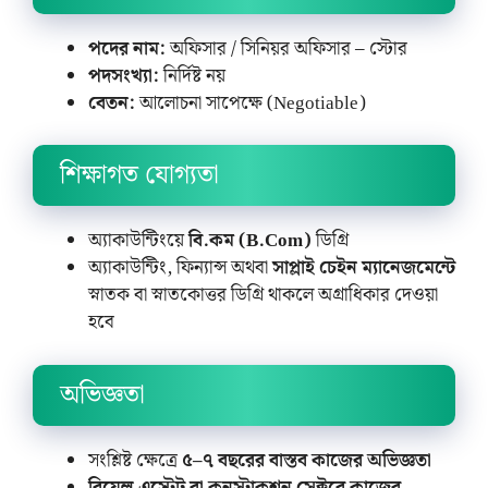
পদের নাম:
অফিসার / সিনিয়র অফিসার – স্টোর
পদসংখ্যা:
নির্দিষ্ট নয়
বেতন:
আলোচনা সাপেক্ষে (Negotiable)
শিক্ষাগত যোগ্যতা
অ্যাকাউন্টিংয়ে
বি.কম (B.Com)
ডিগ্রি
অ্যাকাউন্টিং, ফিন্যান্স অথবা
সাপ্লাই চেইন ম্যানেজমেন্টে
স্নাতক বা স্নাতকোত্তর ডিগ্রি থাকলে অগ্রাধিকার দেওয়া
হবে
অভিজ্ঞতা
সংশ্লিষ্ট ক্ষেত্রে
৫–৭ বছরের বাস্তব কাজের অভিজ্ঞতা
রিয়েল এস্টেট বা কনস্ট্রাকশন সেক্টরে কাজের