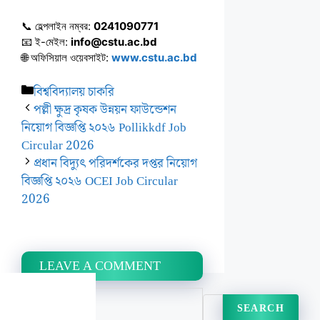
📞 হেল্পলাইন নম্বর:
0241090771
📧 ই-মেইল:
info@cstu.ac.bd
🌐 অফিসিয়াল ওয়েবসাইট:
www.cstu.ac.bd
Categories
বিশ্ববিদ্যালয় চাকরি
পল্লী ক্ষুদ্র কৃষক উন্নয়ন ফাউন্ডেশন
নিয়োগ বিজ্ঞপ্তি ২০২৬ Pollikkdf Job
Circular 2026
প্রধান বিদ্যুৎ পরিদর্শকের দপ্তর নিয়োগ
বিজ্ঞপ্তি ২০২৬ OCEI Job Circular
2026
LEAVE A COMMENT
Search
SEARCH