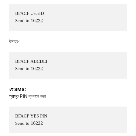
BFACF UserID  

উদাহরণ:
BFACF ABCDEF  

২য় SMS:
প্রাপ্ত PIN ব্যবহার করে
BFACF YES PIN  
