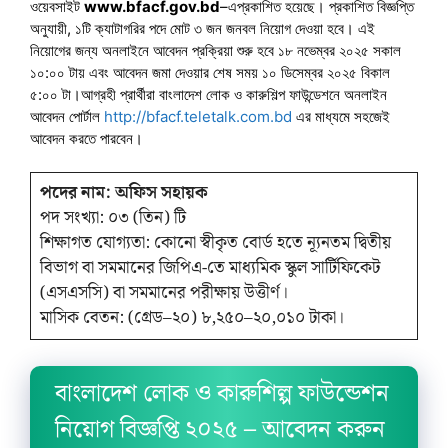
ওয়েবসাইট
www.bfacf.gov.bd
–এপ্রকাশিত হয়েছে। প্রকাশিত বিজ্ঞপ্তি
অনুযায়ী, ১টি ক্যাটাগরির পদে মোট ৩ জন জনবল নিয়োগ দেওয়া হবে। এই
নিয়োগের জন্য অনলাইনে আবেদন প্রক্রিয়া শুরু হবে ১৮ নভেম্বর ২০২৫ সকাল
১০:০০ টায় এবং আবেদন জমা দেওয়ার শেষ সময় ১০ ডিসেম্বর ২০২৫ বিকাল
৫:০০ টা।আগ্রহী প্রার্থীরা বাংলাদেশ লোক ও কারুশিল্প ফাউন্ডেশনে অনলাইন
আবেদন পোর্টাল
http://bfacf.teletalk.com.bd
এর মাধ্যমে সহজেই
আবেদন করতে পারবেন।
পদের নাম: অফিস সহায়ক
পদ সংখ্যা: ০৩ (তিন) টি
শিক্ষাগত যোগ্যতা: কোনো স্বীকৃত বোর্ড হতে ন্যূনতম দ্বিতীয়
বিভাগ বা সমমানের জিপিএ-তে মাধ্যমিক স্কুল সার্টিফিকেট
(এসএসসি) বা সমমানের পরীক্ষায় উত্তীর্ণ।
মাসিক বেতন: (গ্রেড–২০) ৮,২৫০–২০,০১০ টাকা।
বাংলাদেশ লোক ও কারুশিল্প ফাউন্ডেশন
নিয়োগ বিজ্ঞপ্তি ২০২৫ – আবেদন করুন