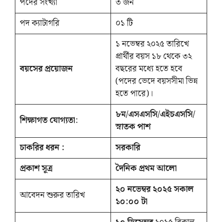
পদের সংখ্যা
৩ জন
পদ ক্যাটাগরি
০১ টি
১ নভেম্বর ২০২৫ তারিখে
প্রার্থীর বয়স ১৮ থেকে ৩২
বয়সের প্রয়োজন
বছরের মধ্যে হতে হবে
(পদের ভেদে বয়সসীমা ভিন্ন
হতে পারে)।
৮ম/এসএসসি/এইচএসসি/
শিক্ষাগত যোগ্যতা
:
স্নাতক পাশ
চাকরির ধরন :
সরকারি
প্রকাশ সূত্র
দৈনিক প্রথম আলো
২০ নভেম্বর ২০২৫ সকাল
আবেদন শুরুর তারিখ
১০:০০ টা