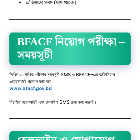
অভিজ্ঞতা সনদ (যদি থাকে)
BFACF নিয়োগ পরীক্ষা –
সময়সূচী
লিখিত ও মৌখিক পরীক্ষার সময়সূচী SMS ও BFACF–এর অফিসিয়াল
ওয়েবসাইটে প্রকাশ করা হবে:
www.bfacf.gov.bd
নিয়মিত ওয়েবসাইট এবং মোবাইল SMS চেক করা জরুরি।