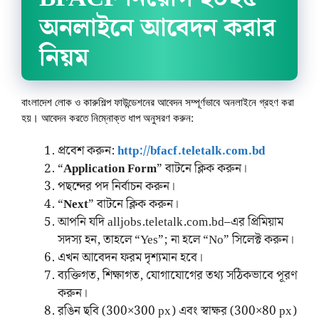
অনলাইনে আবেদন করার
নিয়ম
বাংলাদেশ লোক ও কারুশিল্প ফাউন্ডেশনের আবেদন সম্পূর্ণভাবে অনলাইনে গ্রহণ করা
হয়। আবেদন করতে নিম্নোক্ত ধাপ অনুসরণ করুন:
প্রবেশ করুন:
http://bfacf.teletalk.com.bd
“
Application Form
” বাটনে ক্লিক করুন।
পছন্দের পদ নির্বাচন করুন।
“
Next
” বাটনে ক্লিক করুন।
আপনি যদি alljobs.teletalk.com.bd–এর প্রিমিয়াম
সদস্য হন, তাহলে “Yes”; না হলে “No” সিলেক্ট করুন।
এখন আবেদন ফরম দৃশ্যমান হবে।
ব্যক্তিগত, শিক্ষাগত, যোগাযোগের তথ্য সঠিকভাবে পূরণ
করুন।
রঙিন ছবি (300×300 px) এবং স্বাক্ষর (300×80 px)