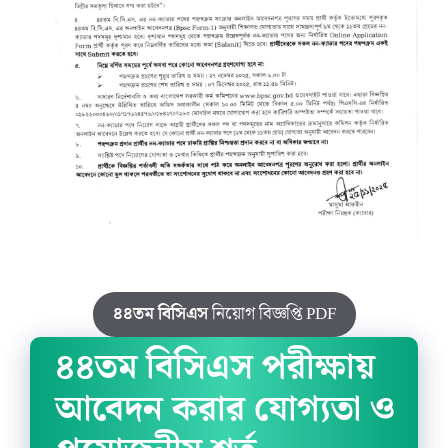
৪৪তম বিসিএস
নিয়োগ বিজ্ঞপ্তি PDF
৪৪তম বিসিএস পরীক্ষায়
আবেদন করার যোগ্যতা ও