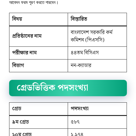
আবেদন ফরম পূরণ করতে পারবেন।
বিষয়
বিস্তারিত
বাংলাদেশ সরকারি কর্ম
প্রতিষ্ঠানের নাম
কমিশন (পিএসসি)
পরীক্ষার নাম
৪৪তম বিসিএস
বিভাগ
নন-ক্যাডার
গ্রেডভিত্তিক পদসংখ্যা
গ্রেড
পদসংখ্যা
৯ম গ্রেড
৫৮৭
১০ম গ্রেড
২,৯৭৪