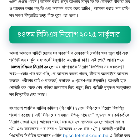
গুলো দেখতে পারেন।আবেদন করার জন্য আপনার মধ্যে কি কি যোগ্যতা থাকতে হবে
ও আবেদন করার পদ্ধতি এবং আবেদন করার শুরুর তারিখ , আবেদন করার শেষ তারিখ
সহ সকল বিস্তারিত তথ্য নিচে তুলে ধরা হলো।
৪৪তম বিসিএস নিয়োগ ২০২৫ সার্কুলার
আমরা আমাদের সাইটে দেশের সব সরকারি ও বেসরকারি চাকরির খবর তুলে ধরি এবং
প্রতিটি জব সার্কুলার সম্পর্কে বিস্তারিত আলোচনা করি। এই পোষ্টে আপনি পাবেন
৪৪তম বিসিএস নিয়োগ ২০২৫
–এর সাম্প্রতিক নিয়োগ বিজ্ঞপ্তির সব গুরুত্বপূর্ণ
তথ্য—কোন পদে কত খালি, কে আবেদন করতে পারবে, কীভাবে অনলাইনে আবেদন
করবেন, পরীক্ষার তারিখ-কাজকর্ম, ফলাফল ও প্রবেশপত্র ইত্যাদি। আগ্রহী হলে
পোস্টটি শুরু থেকে শেষ পর্যন্ত মনোযোগ দিয়ে পড়ুন; নিচে প্রতিটি শূন্যপদ সংক্রান্ত
সব বিস্তারিত দেয়া আছে।
বাংলাদেশ পাবলিক সার্ভিস কমিশন (পিএসসি) ৪৪তম বিসিএসের নিয়োগ বিজ্ঞপ্তি
প্রকাশ করেছে। এই বিসিএসের মাধ্যমে বিভিন্ন পদে মোট ৩,৯৭৭ জন কর্মকর্তাকে
নিয়োগ দেওয়া হবে। আবেদন গ্রহণ শুরু হবে ২৭ নভেম্বর ২০২৫ তারিখে সকাল
৬টা, এবং আবেদনের শেষ সময় ৭ ডিসেম্বর ২০২৫ রাত ১২টা। আগ্রহী প্রার্থীরা
পিএসসির নির্ধারিত অনলাইন পোর্টাল
bpsc.teletalk.com.bd
এ ভিজিট করে