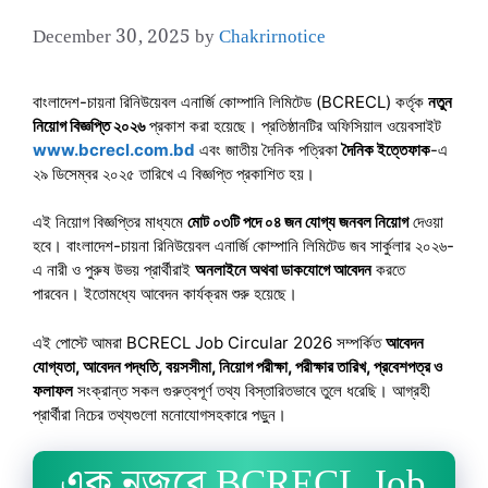
December 30, 2025
by
Chakrirnotice
বাংলাদেশ-চায়না রিনিউয়েবল এনার্জি কোম্পানি লিমিটেড (BCRECL) কর্তৃক
নতুন
নিয়োগ বিজ্ঞপ্তি ২০২৬
প্রকাশ করা হয়েছে। প্রতিষ্ঠানটির অফিসিয়াল ওয়েবসাইট
www.bcrecl.com.bd
এবং জাতীয় দৈনিক পত্রিকা
দৈনিক ইত্তেফাক
-এ
২৯ ডিসেম্বর ২০২৫ তারিখে এ বিজ্ঞপ্তি প্রকাশিত হয়।
এই নিয়োগ বিজ্ঞপ্তির মাধ্যমে
মোট ০৩টি পদে ০৪ জন যোগ্য জনবল নিয়োগ
দেওয়া
হবে। বাংলাদেশ-চায়না রিনিউয়েবল এনার্জি কোম্পানি লিমিটেড জব সার্কুলার ২০২৬-
এ নারী ও পুরুষ উভয় প্রার্থীরাই
অনলাইনে অথবা ডাকযোগে আবেদন
করতে
পারবেন। ইতোমধ্যে আবেদন কার্যক্রম শুরু হয়েছে।
এই পোস্টে আমরা BCRECL Job Circular 2026 সম্পর্কিত
আবেদন
যোগ্যতা, আবেদন পদ্ধতি, বয়সসীমা, নিয়োগ পরীক্ষা, পরীক্ষার তারিখ, প্রবেশপত্র ও
ফলাফল
সংক্রান্ত সকল গুরুত্বপূর্ণ তথ্য বিস্তারিতভাবে তুলে ধরেছি। আগ্রহী
প্রার্থীরা নিচের তথ্যগুলো মনোযোগসহকারে পড়ুন।
এক নজরে BCRECL Job