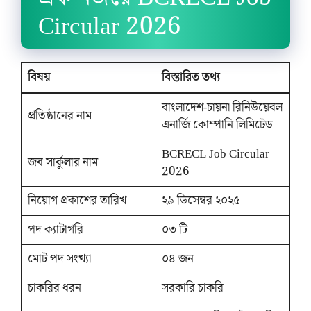
Circular 2026
বিষয়
বিস্তারিত তথ্য
বাংলাদেশ-চায়না রিনিউয়েবল
প্রতিষ্ঠানের নাম
এনার্জি কোম্পানি লিমিটেড
BCRECL Job Circular
জব সার্কুলার নাম
2026
নিয়োগ প্রকাশের তারিখ
২৯ ডিসেম্বর ২০২৫
পদ ক্যাটাগরি
০৩ টি
মোট পদ সংখ্যা
০৪ জন
চাকরির ধরন
সরকারি চাকরি