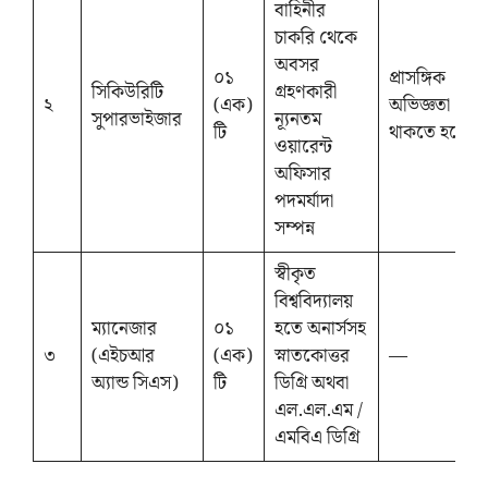
বাহিনীর
চাকরি থেকে
অবসর
০১
প্রাসঙ্গিক
সিকিউরিটি
গ্রহণকারী
২
(এক)
অভিজ্ঞতা
সুপারভাইজার
ন্যূনতম
টি
থাকতে হবে
ওয়ারেন্ট
অফিসার
পদমর্যাদা
সম্পন্ন
স্বীকৃত
বিশ্ববিদ্যালয়
ম্যানেজার
০১
হতে অনার্সসহ
৩
(এইচআর
(এক)
স্নাতকোত্তর
—
অ্যান্ড সিএস)
টি
ডিগ্রি অথবা
এল.এল.এম /
এমবিএ ডিগ্রি