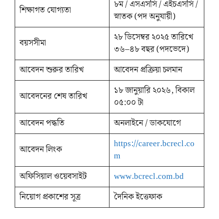
৮ম / এসএসসি / এইচএসসি /
শিক্ষাগত যোগ্যতা
স্নাতক (পদ অনুযায়ী)
২৮ ডিসেম্বর ২০২৫ তারিখে
বয়সসীমা
৩৬–৪৮ বছর (পদভেদে)
আবেদন শুরুর তারিখ
আবেদন প্রক্রিয়া চলমান
১৮ জানুয়ারি ২০২৬, বিকাল
আবেদনের শেষ তারিখ
০৫:০০ টা
আবেদন পদ্ধতি
অনলাইনে / ডাকযোগে
https://career.bcrecl.co
আবেদন লিংক
m
অফিসিয়াল ওয়েবসাইট
www.bcrecl.com.bd
নিয়োগ প্রকাশের সূত্র
দৈনিক ইত্তেফাক