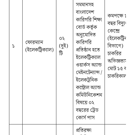
সমমানসহ
বাংলাদেশ
কমপক্ষে ১২
কারিগরি শিক্ষা
বছর বিদ্যুৎ
বোর্ড কর্তৃক
কেন্দ্রে
অনুমোদিত
০২
(ইলেকট্রিক্যাল
ফোরম্যান
কারিগরি
১
(দুই)
বিভাগে)
(ইলেকট্রিক্যাল)
প্রতিষ্ঠান হতে
টি
চাকরির
ইলেকট্রিক্যাল
অভিজ্ঞতাসহ
ওয়ার্কস অ্যান্ড
মোট ১৫ বছর
মেইনটেন্যান্স /
চাকরিকাল
ইলেকট্রনিক
কন্ট্রোল অ্যান্ড
কমিউনিকেশন
বিষয়ে ০২
বছরের ট্রেড
কোর্স পাস
প্রতিরক্ষা