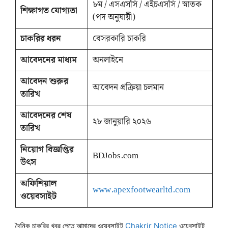
৮ম / এসএসসি / এইচএসসি / স্নাতক
শিক্ষাগত যোগ্যতা
(পদ অনুযায়ী)
চাকরির ধরন
বেসরকারি চাকরি
আবেদনের মাধ্যম
অনলাইনে
আবেদন শুরুর
আবেদন প্রক্রিয়া চলমান
তারিখ
আবেদনের শেষ
২৮ জানুয়ারি ২০২৬
তারিখ
নিয়োগ বিজ্ঞপ্তির
BDJobs.com
উৎস
অফিশিয়াল
www.apexfootwearltd.com
ওয়েবসাইট
দৈনিক চাকরির খবর পেতে আমাদের ওয়েবসাইট
Chakrir Notice
ওয়েবসাইট