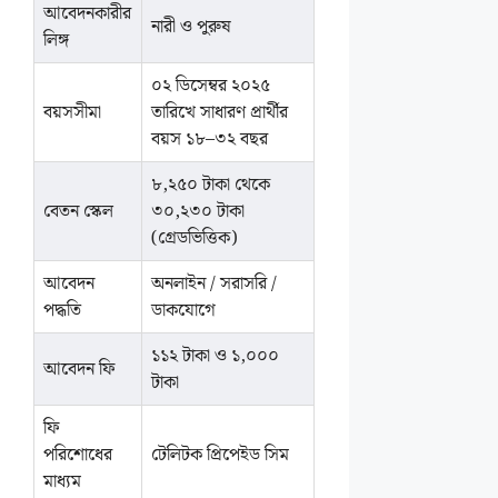
আবেদনকারীর
নারী ও পুরুষ
লিঙ্গ
০২ ডিসেম্বর ২০২৫
বয়সসীমা
তারিখে সাধারণ প্রার্থীর
বয়স ১৮–৩২ বছর
৮,২৫০ টাকা থেকে
বেতন স্কেল
৩০,২৩০ টাকা
(গ্রেডভিত্তিক)
আবেদন
অনলাইন / সরাসরি /
পদ্ধতি
ডাকযোগে
১১২ টাকা ও ১,০০০
আবেদন ফি
টাকা
ফি
পরিশোধের
টেলিটক প্রিপেইড সিম
মাধ্যম