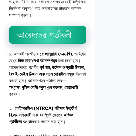
তাহলে দেরি না করে নির্ধারিত সময়ের মধ্যেই কর্তৃপক্ষের
নির্দেশনা অনুসরণ করে অনলাইনের মাধ্যমে আবেদন
সম্পন্ন করুন।
আবেদনের শর্তাবলী
১. আগ্রহী প্রার্থীদের
১৫ জানুয়ারি ২০২৬ খ্রি.
তারিখের
মধ্যে
নিজ হাতে লেখা আবেদনপত্র
জমা দিতে হবে।
আবেদনপত্রে প্রার্থীর
পূর্ণ নাম, বর্তমান ও স্থায়ী ঠিকানা,
বৈধ ই-মেইল ঠিকানা এবং সচল মোবাইল নম্বর
উল্লেখ
করতে হবে। আবেদনপত্র পাঠাতে হবে—
অধ্যক্ষ, পুলিশ কেজি স্কুল এন্ড কলেজ, নোয়াখালী
বরাবর।
২.
এনটিআরসিএ (NTRCA) পরীক্ষায় উত্তীর্ণ
,
বি.এড সনদধারী
এবং সংশ্লিষ্ট ক্ষেত্রে
অভিজ্ঞ
প্রার্থীদের
অগ্রাধিকার প্রদান করা হবে।
৩. আবেদনপত্রের সাথে নিম্নোক্ত কাগজপত্র