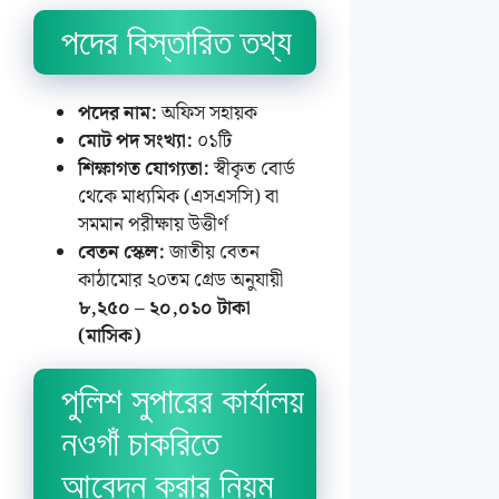
পদের বিস্তারিত তথ্য
পদের নাম:
অফিস সহায়ক
মোট পদ সংখ্যা:
০১টি
শিক্ষাগত যোগ্যতা:
স্বীকৃত বোর্ড
থেকে মাধ্যমিক (এসএসসি) বা
সমমান পরীক্ষায় উত্তীর্ণ
বেতন স্কেল:
জাতীয় বেতন
কাঠামোর ২০তম গ্রেড অনুযায়ী
৮,২৫০ – ২০,০১০ টাকা
(মাসিক)
পুলিশ সুপারের কার্যালয়
নওগাঁ চাকরিতে
আবেদন করার নিয়ম