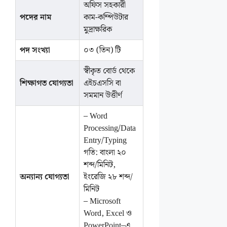
অফিস সহকারী
পদের নাম
কাম-কম্পিউটার
মুদ্রাক্ষরিক
পদ সংখ্যা
০৩ (তিন) টি
স্বীকৃত বোর্ড থেকে
শিক্ষাগত যোগ্যতা
এইচএসসি বা
সমমান উত্তীর্ণ
– Word
Processing/Data
Entry/Typing
গতি: বাংলা ২০
শব্দ/মিনিট,
অন্যান্য যোগ্যতা
ইংরেজি ২৮ শব্দ/
মিনিট
– Microsoft
Word, Excel ও
PowerPoint–এ