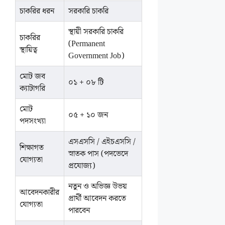
চাকরির ধরন
সরকারি চাকরি
স্থায়ী সরকারি চাকরি
চাকরির
(Permanent
স্থায়িত্ব
Government Job)
মোট জব
০১ + ০৮ টি
ক্যাটাগরি
মোট
০৫ + ১০ জন
পদসংখ্যা
এসএসসি / এইচএসসি /
শিক্ষাগত
স্নাতক পাস (পদভেদে
যোগ্যতা
প্রযোজ্য)
নতুন ও অভিজ্ঞ উভয়
আবেদনকারীর
প্রার্থী আবেদন করতে
যোগ্যতা
পারবেন