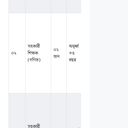
জিপিএ ৪.০০
থাকতে হবে।
গণিতসহ
বিজ্ঞান বিভাগে
স্নাতক/সম্মান
বা সংশ্লিষ্ট
সহকারী
অনূর্ধ্ব
বিষয়ে
০২
আলোচন
০২
শিক্ষক
৩৫
স্নাতকোত্তর।
জন
সাপেক্ষে
(গণিত)
বছর
এসএসসি/
এইচএসসিতে
১ম বিভাগ বা
জিপিএ ৪.০০
থাকতে হবে।
পদার্থবিজ্ঞান/
রসায়নসহ
বিজ্ঞান বিভাগে
স্নাতক/সম্মান
সহকারী
বা সংশ্লিষ্ট