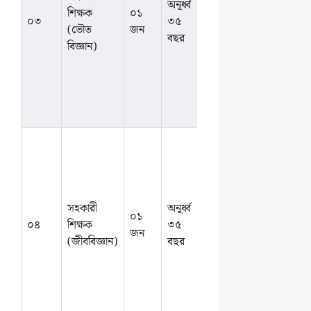
অনূর্ধ্ব
শিক্ষক
০১
বিষয়ে
আলোচন
০৩
৩৫
(ভৌত
জন
স্নাতকোত্তর।
সাপেক্ষে
বছর
বিজ্ঞান)
এসএসসি/
এইচএসসিতে
১ম বিভাগ বা
জিপিএ ৪.০০
থাকতে হবে।
প্রাণিবিজ্ঞান/
উদ্ভিদবিজ্ঞানসহ
স্নাতক/সম্মান
বা সংশ্লিষ্ট
সহকারী
অনূর্ধ্ব
বিষয়ে
০১
আলোচন
০৪
শিক্ষক
৩৫
স্নাতকোত্তর।
জন
সাপেক্ষে
(জীববিজ্ঞান)
বছর
এসএসসি/
এইচএসসিতে
১ম বিভাগ বা
জিপিএ ৪.০০
থাকতে হবে।