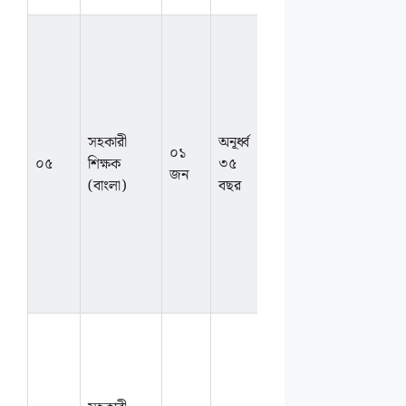
স্নাতক পর্যায়ে
ন্যূনতম ৩০০
নম্বরের
বাংলাসহ
স্নাতক/সম্মান
সহকারী
অনূর্ধ্ব
বা সংশ্লিষ্ট
০১
আলোচন
০৫
শিক্ষক
৩৫
বিষয়ে
জন
সাপেক্ষে
(বাংলা)
বছর
স্নাতকোত্তর।
এসএসসি/
এইচএসসিতে
১ম বিভাগ বা
জিপিএ ৪.০০
থাকতে হবে।
বাণিজ্য/
ব্যবসায় শিক্ষা
বিভাগে স্নাতক/
সম্মান বা