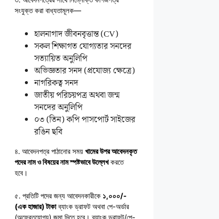
সংযুক্ত করা বাধ্যতামূলক—
হালনাগাদ জীবনবৃত্তান্ত (CV)
সকল শিক্ষাগত যোগ্যতার সনদের
সত্যায়িত অনুলিপি
অভিজ্ঞতার সনদ (প্রযোজ্য ক্ষেত্রে)
নাগরিকত্ব সনদ
জাতীয় পরিচয়পত্র অথবা জন্ম
সনদের অনুলিপি
০৩ (তিন) কপি পাসপোর্ট সাইজের
রঙিন ছবি
৪. আবেদনপত্র পাঠানোর সময়
খামের উপর আবেদনকৃত
পদের নাম ও বিষয়ের নাম স্পষ্টভাবে উল্লেখ
করতে
হবে।
৫. প্রতিটি পদের জন্য আবেদনকারীকে
১,০০০/-
(এক হাজার) টাকা
ব্যাংক ড্রাফট অথবা পে-অর্ডার
(অফেরতযোগ্য) জমা দিতে হবে। ব্যাংক ড্রাফট/পে-