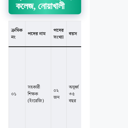
কলেজ, নোয়াখালী
শিক্ষাগত
ক্রমিক
পদের
পদের নাম
বয়স
যোগ্যতা ও
বেতন
নং
সংখ্যা
অভিজ্ঞতা
স্নাতক পর্যায়ে
ন্যূনতম ৩০০
নম্বরের
ইংরেজিসহ
স্নাতক/সম্মান
সহকারী
অনূর্ধ্ব
বা সংশ্লিষ্ট
০২
আলোচন
০১
শিক্ষক
৩৫
বিষয়ে
জন
সাপেক্ষে
(ইংরেজি)
বছর
স্নাতকোত্তর।
এসএসসি/
এইচএসসিতে
১ম বিভাগ বা