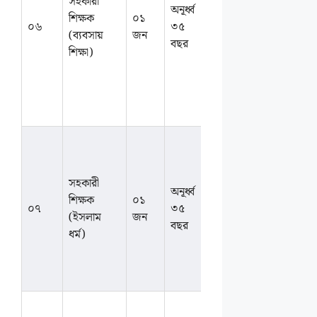
সহকারী
অনূর্ধ্ব
সংশ্লিষ্ট বিষয়ে
শিক্ষক
০১
আলোচন
০৬
৩৫
স্নাতকোত্তর।
(ব্যবসায়
জন
সাপেক্ষে
বছর
এসএসসি/
শিক্ষা)
এইচএসসিতে
১ম বিভাগ বা
জিপিএ ৪.০০
থাকতে হবে।
ফাজিল/সম্মান
অথবা সংশ্লিষ্ট
বিষয়ে কামিল
সহকারী
অনূর্ধ্ব
ডিগ্রি। দাখিল/
শিক্ষক
০১
আলোচন
০৭
৩৫
আলিম
(ইসলাম
জন
সাপেক্ষে
বছর
পরীক্ষায় ১ম
ধর্ম)
বিভাগ বা
জিপিএ ৪.০০
থাকতে হবে।
স্নাতক ডিগ্রি ও