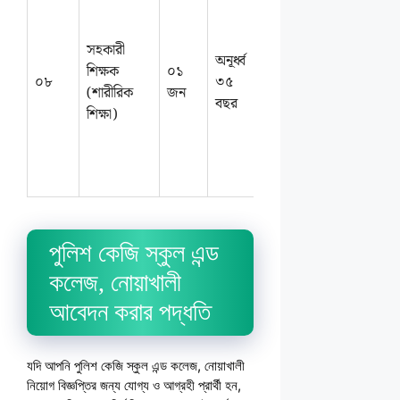
বি.পি.এড/
জুনিয়র
সহকারী
ফিজিক্যাল
অনূর্ধ্ব
শিক্ষক
০১
ডিপ্লোমা।
আলোচন
০৮
৩৫
(শারীরিক
জন
এসএসসি/
সাপেক্ষে
বছর
শিক্ষা)
এইচএসসিতে
১ম বিভাগ বা
জিপিএ ৪.০০
থাকতে হবে।
পুলিশ কেজি স্কুল এন্ড
কলেজ, নোয়াখালী
আবেদন করার পদ্ধতি
যদি আপনি পুলিশ কেজি স্কুল এন্ড কলেজ, নোয়াখালী
নিয়োগ বিজ্ঞপ্তির জন্য যোগ্য ও আগ্রহী প্রার্থী হন,