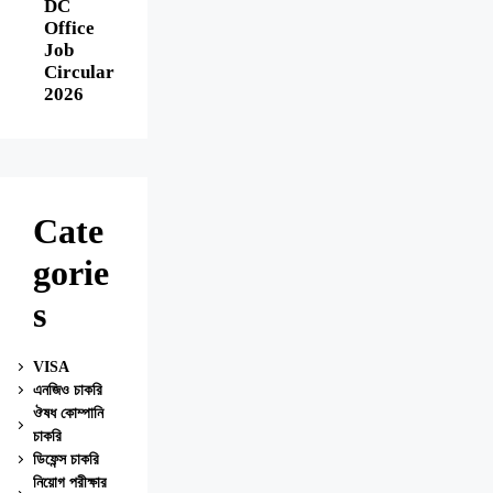
DC
Office
Job
Circular
2026
Cate
gorie
s
VISA
এনজিও চাকরি
ঔষধ কোম্পানি
চাকরি
ডিফেন্স চাকরি
নিয়োগ পরীক্ষার