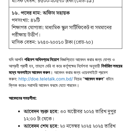
মাসিক বেতন: ৮৫০০-২০৫৭০ টাকা (গ্রেড-১৯)
১৬. পদের নাম: অফিস সহায়ক
পদসংখ্যা: ৪৮টি
শিক্ষাগত যোগ্যতা: মাধ্যমিক স্কুল সার্টিফিকেট বা সমমানের
পরীক্ষায় উত্তীর্ণ।
মাসিক বেতন: ৮২৫০-২০০১০ টাকা (গ্রেড-২০)
যদি আপনি
পরিবেশ অধিদপ্তর নিয়োগ
বিজ্ঞপ্তিতে আবেদন করার জন্য যোগ্য ও
আগ্রহী প্রার্থী হন, তাহলে দেরি না করে কর্তৃপক্ষের নির্দেশনা অনুযায়ী
নির্ধারিত সময়ের
মধ্যে অনলাইনে আবেদন করুন
। আবেদন করার জন্য ওয়েবসাইটে প্রবেশ
করুন:
http://doe.teletalk.com.bd/
নিচের “
আবেদন করুন
” বাটনে
ক্লিক করেও সরাসরি আবেদন ফরমে যেতে পারবেন।
আবেদনের সময়সীমা:
আবেদন শুরু হবে:
৩০ অক্টোবর ২০২৫ তারিখ দুপুর
১২:০০ টা থেকে।
আবেদন শেষ হবে:
২০ নভেম্বর ২০২৫ ২০২৫ তারিখ