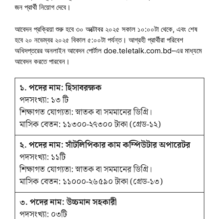
জন প্রার্থী নিয়োগ দেবে।
আবেদন প্রক্রিয়া শুরু হবে ৩০ অক্টোবর ২০২৫ সকাল ১০:০০টা থেকে, এবং শেষ
হবে ২০ নভেম্বর ২০২৫ বিকাল ৫:০০টা পর্যন্ত। আগ্রহী প্রার্থীরা পরিবেশ
অধিদপ্তরের অনলাইন আবেদন পোর্টাল doe.teletalk.com.bd–এর মাধ্যমে
আবেদন করতে পারবেন।
১. পদের নাম: হিসাবরক্ষক
পদসংখ্যা: ১৩ টি
শিক্ষাগত যোগ্যতা: স্নাতক বা সমমানের ডিগ্রি।
মাসিক বেতন: ১১৩০০-২৭৩০০ টাকা (গ্রেড-১২)
২. পদের নাম: সাঁটলিপিকার কাম কম্পিউটার অপারেটর
পদসংখ্যা: ১১টি
শিক্ষাগত যোগ্যতা: স্নাতক বা সমমানের ডিগ্রি।
মাসিক বেতন: ১১০০০-২৬৫৯০ টাকা (গ্রেড-১৩)
৩. পদের নাম: উচ্চমান সহকারী
পদসংখ্যা: ০৩টি