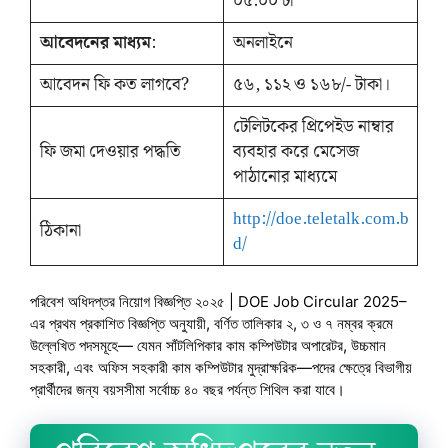
০৫:০০ টা
আবেদনের মাধ্যম
:
অনলাইনে
আবেদন ফি কত লাগবে?
৫৬, ১১২ ও ১৬৮/- টাকা।
টেলিটকের প্রিপেইড নাম্বার
ফি জমা দেওয়ার পদ্ধতি
ব্যবহার করে মেসেজ
পাঠানোর মাধ্যমে
http://doe.teletalk.com.b
ঠিকানা
d/
পরিবেশ অধিদপ্তর নিয়োগ বিজ্ঞপ্তি ২০২৫ | DOE Job Circular 2025–
এর প্রথম প্রকাশিত বিজ্ঞপ্তি অনুযায়ী, বর্ণিত তালিকার ২, ৩ ও ৭ নম্বর ক্রমে
উল্লেখিত পদসমূহে— যেমন সাঁটলিপিকার কাম কম্পিউটার অপারেটর, উচ্চমান
সহকারী, এবং অফিস সহকারী কাম কম্পিউটার মুদ্রাক্ষরিক—পদের ক্ষেত্রে বিভাগীয়
প্রার্থীদের জন্য বয়সসীমা সর্বোচ্চ ৪০ বছর পর্যন্ত শিথিল করা যাবে।