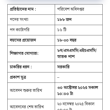
প্রতিষ্ঠানের নাম :
পরিবেশ অধিদপ্তর
পদের সংখ্যা
১৮৮
জন
পদ ক্যাটাগরি
১৬ টি
বয়সের প্রয়োজন
১৮-৩০ বছর
৮ম/এসএসসি/এইচএসসি/
শিক্ষাগত যোগ্যতা
:
স্নাতক পাশ
চাকরির ধরন :
সরকারি
প্রকাশ সূত্র
–
৩০ অক্টোবর ২০২৫ সকাল
আবেদন শুরুর তারিখ
১০:০০ টা
২০ নভেম্বর ২০২৫ বিকাল
আবেদনের শেষ তারিখ