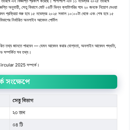
ে এই বিজ্ঞপ্তি প্রকাশ করেছে। পাশাপাশি এটি ১১ নভেম্বর ২০২৫ তারিখে
 অনুযায়ী, সেতু বিভাগে মোট ০৪টি ভিন্ন ক্যাটাগরির পদে ২০ জনকে নিয়োগ দেওয়া
দন প্রক্রিয়া শুরু হবে ১৫ নভেম্বর ২০২৫ সকাল ১০:০০টা থেকে এবং শেষ হবে ১৫
বিভাগের নির্ধারিত অনলাইন আবেদন পোর্টাল
স্তারিত তথ্য জানতে পারবেন — যেমন আবেদন করার যোগ্যতা, অনলাইন আবেদন পদ্ধতি,
োড সম্পর্কিত সব তথ্য।
Circular 2025 সম্পর্কে।
্কে সংক্ষেপে
সেতু বিভাগ
২০ জন
০৪ টি