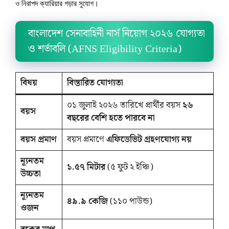
ও নিরাপদ ক্যারিয়ার গড়ার সুযোগ।
বাংলাদেশ সেনাবাহিনী নার্স নিয়োগ ২০২৬ যোগ্যতা
ও শর্তাবলি (AFNS Eligibility Criteria)
বিষয়
বিস্তারিত যোগ্যতা
০১ জুলাই ২০২৬ তারিখে প্রার্থীর বয়স
২৬
বয়স
বছরের বেশি হতে পারবে না
বয়স প্রমাণ
বয়স প্রমাণে
এফিডেভিট গ্রহণযোগ্য নয়
ন্যূনতম
১.৫৭ মিটার
(৫ ফুট ২ ইঞ্চি)
উচ্চতা
ন্যূনতম
৪৯.৯ কেজি
(১১০ পাউন্ড)
ওজন