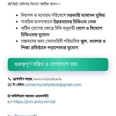
AFNS অফিসার হিসেবে প্রার্থীরা পাবেন—
নিরাপদ ও মনোরম পরিবেশে
সরকারি আবাসন সুবিধা
সামরিক হাসপাতালে
উন্নতমানের চিকিৎসা সেবা
জটিল রোগের ক্ষেত্রে বিধি অনুযায়ী
দেশে ও বিদেশে
চিকিৎসার সুযোগ
সন্তানদের জন্য সেনাবাহিনী পরিচালিত
স্কুল, কলেজ ও
শিক্ষা প্রতিষ্ঠানে পড়াশোনার সুযোগ
গুরুত্বপূর্ণ তারিখ ও যোগাযোগ তথ্য
📞
হেল্পলাইন নম্বর:
+৮৮০১৭১৩১৪১৯৭৯
📧
ই-মেইল:
joinarmy.helpdesk@gmail.com
🌐
অফিসিয়াল আবেদন ওয়েবসাইট:
👉
https://join.army.mil.bd