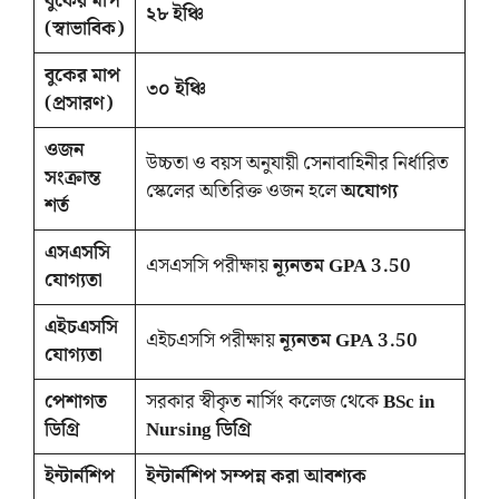
বুকের মাপ
২৮ ইঞ্চি
(স্বাভাবিক)
বুকের মাপ
৩০ ইঞ্চি
(প্রসারণ)
ওজন
উচ্চতা ও বয়স অনুযায়ী সেনাবাহিনীর নির্ধারিত
সংক্রান্ত
স্কেলের অতিরিক্ত ওজন হলে
অযোগ্য
শর্ত
এসএসসি
এসএসসি পরীক্ষায়
ন্যূনতম GPA 3.50
যোগ্যতা
এইচএসসি
এইচএসসি পরীক্ষায়
ন্যূনতম GPA 3.50
যোগ্যতা
পেশাগত
সরকার স্বীকৃত নার্সিং কলেজ থেকে
BSc in
ডিগ্রি
Nursing ডিগ্রি
ইন্টার্নশিপ
ইন্টার্নশিপ সম্পন্ন করা আবশ্যক