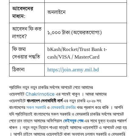
আবেদনের
অনলাইনে
মাধ্যম
:
আবেদন ফি কত
১,০০০ টাকা (অফেরতযোগ্য)
লাগবে?
ফি জমা
bKash/Rocket/Trust Bank t-
দেওয়ার পদ্ধতি
cash/VISA / MasterCard
ঠিকানা
https://join.army.mil.bd
প্রতিদিন নতুন নতুন চাকরির সর্বশেষ আপডেট পেতে আমাদের
ওয়েবসাইট
Chakrirnotice
এর সাথেই থাকুন । আমরা আমাদের
ওয়েবসাইটে
বাংলাদেশ সেনাবাহিনী নার্স
এর নতুন চাকরি ২০২৬ সহ
বাংলাদেশের
সকল সরকারি
ও
বেসরকারি চাকরির
খবর প্রকাশ করে থাকি । আপনি
যদি প্রতিনিয়তই বাংলাদেশের সকল সরকারি ও বেসরকারি চাকরির সর্বশেষ আপডেট
পেতে চান তাহলে আমাদের অফিশিয়াল
ফেইসবুক পেজ
এর সাথে যুক্ত হওয়ার পরামর্শ
থাকল । নতুন নতুন নিয়োগ পাওয়া মাত্রই আমাদের ওয়েবসাইট এ আপডেট দেয়া হয়
। আপনি চাইলে আমাদের ওয়েবসাইটে থাকা অন্যান্য চলমান সরকারি ও বেসরকারি