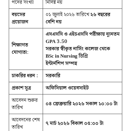
পদের সংখ্যা
নির্দিষ্ট নয়
বয়সের
০১ জুলাই ২০২৬ তারিখে
২৬ বছরের
প্রয়োজন
বেশি নয়
এসএসসি ও এইচএসসি পরীক্ষায় ন্যূনতম
GPA 3.50
শিক্ষাগত
সরকার স্বীকৃত নার্সিং কলেজ থেকে
যোগ্যতা
:
BSc in Nursing ডিগ্রি
ইন্টার্নশিপ সম্পন্ন
চাকরির ধরন :
সরকারি
প্রকাশ সূত্র
অফিসিয়াল ওয়েবসাইট
আবেদন শুরুর
০৪ ফ্রেব্রুয়ারি
২০২৬ সকাল ১০:০০ টা
তারিখ
আবেদনের শেষ
৭ মার্চ ২০২৬ বিকাল ০৫:০০ টা
তারিখ